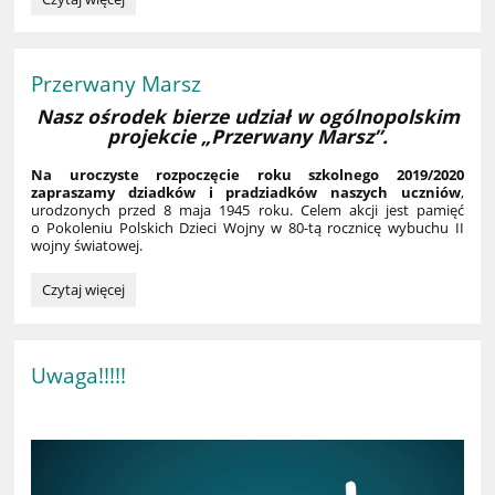
historii
w
Muzeum
Starożytnego
Przerwany Marsz
Hutnictwa
Nasz ośrodek bierze udział w ogólnopolskim
Mazowieckiego
projekcie „Przerwany Marsz”.
w
Pruszkowie:
Na uroczyste rozpoczęcie roku szkolnego 2019/2020
zapraszamy dziadków i pradziadków naszych uczniów
,
urodzonych przed 8 maja 1945 roku. Celem akcji jest pamięć
o Pokoleniu Polskich Dzieci Wojny w 80-tą rocznicę wybuchu II
wojny światowej.
Przerwany
Czytaj więcej
Marsz:
Uwaga!!!!!