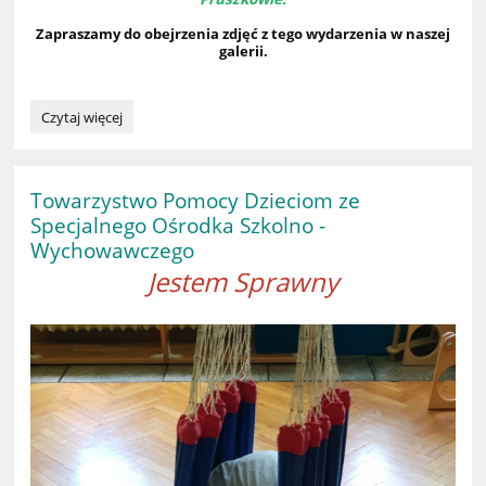
Zapraszamy do obejrzenia zdjęć z tego wydarzenia w naszej
galerii.
Towarzystwo
Czytaj więcej
Pomocy
Dzieciom
ze
Specjalnego
Towarzystwo Pomocy Dzieciom ze
Ośrodka
Specjalnego Ośrodka Szkolno -
Szkolno
Wychowawczego
-
Wychowawczego
Jestem Sprawny
w
Pruszkowie: