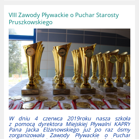
VIII Zawody Pływackie o Puchar Starosty
Pruszkowskiego
W dniu 4 czerwca 2019roku nasza szkoła
z pomocą dyrektora Miejskiej Pływalni KAPRY
Pana Jacka Elżanowskiego już po raz ósmy
zorganizowała Zawody Pływackie o Puchar