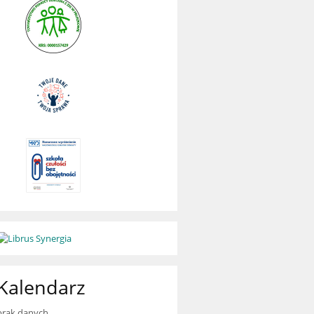
Kalendarz
brak danych