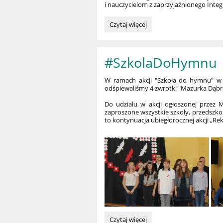
i nauczycielom z zaprzyjaźnionego Integ
"Wszystko
Czytaj więcej
co
nasze
Polsce
#SzkolaDoHymnu
oddamy":
W ramach akcji "Szkoła do hymnu" w d
odśpiewaliśmy 4 zwrotki "Mazurka Dąb
Do udziału w akcji ogłoszonej przez M
zaproszone wszystkie szkoły, przedszkol
to kontynuacja ubiegłorocznej akcji „Rek
#SzkolaDoHymnu
Czytaj więcej