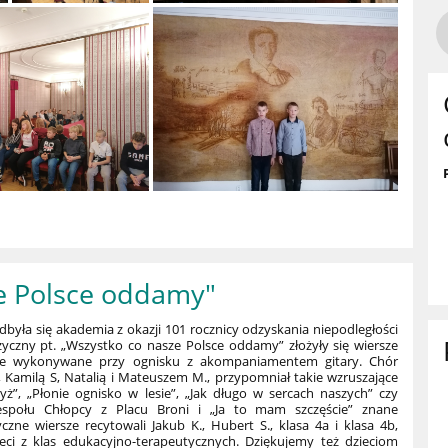
e Polsce oddamy"
dbyła się akademia z okazji 101 rocznicy odzyskania niepodległości
yczny pt. „Wszystko co nasze Polsce oddamy” złożyły się wiersze
skie wykonywane przy ognisku z akompaniamentem gitary. Chór
, Kamilą S, Natalią i Mateuszem M., przypomniał takie wzruszające
yż”, „Płonie ognisko w lesie”, „Jak długo w sercach naszych” czy
społu Chłopcy z Placu Broni i „Ja to mam szczęście” znane
zne wiersze recytowali Jakub K., Hubert S., klasa 4a i klasa 4b,
ieci z klas edukacyjno-terapeutycznych. Dziękujemy też dzieciom