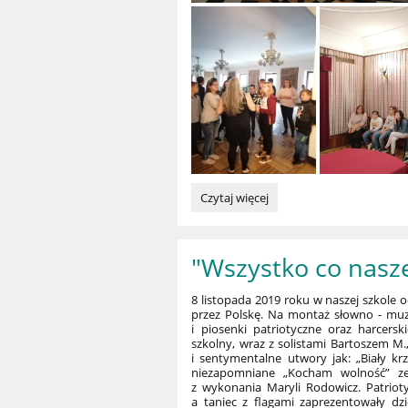
Wycieczka
Czytaj więcej
do
Filharmonii
Narodowej:
"Wszystko co nasz
8 listopada 2019 roku w naszej szkole o
przez Polskę. Na montaż słowno - muz
i piosenki patriotyczne oraz harcer
szkolny, wraz z solistami Bartoszem M.
i sentymentalne utwory jak: „Biały krz
niezapomniane „Kocham wolność” ze
z wykonania Maryli Rodowicz. Patriotyc
a taniec z flagami zaprezentowały dz