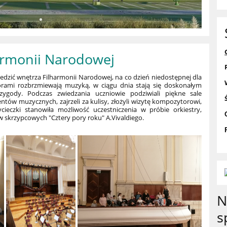
armonii Narodowej
 zwiedzić wnętrza Filharmonii Narodowej, na co dzień niedostępnej dla
zorami rozbrzmiewają muzyką, w ciągu dnia stają się doskonałym
rzygody.
Podczas zwiedzania uczniowie podziwiali piękne sale
ntów muzycznych, zajrzeli za kulisy, złożyli wizytę kompozytorowi,
ycieczki stanowiła możliwość uczestniczenia w próbie orkiestry,
w skrzypcowych "Cztery pory roku" A.Vivaldiego.
N
s