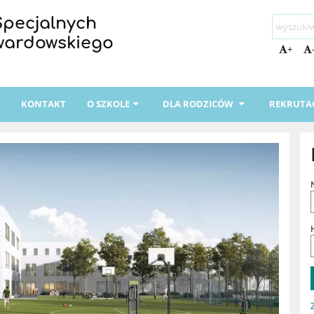
Specjalnych
Twardowskiego
+
I
KONTAKT
O SZKOLE
DLA RODZICÓW
REKRUTA