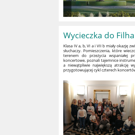
Wycieczka do Filh
Klasa IV a, b, VI a i VII b miały okazję
słuchaczy. Pomieszczenia, które wiec
terenem do przeżycia wspaniałej p
koncertowe, poznali tajemnice instrume
a niewątpliwie największą atrakcję w
przygotowującej cykl czterech koncertó