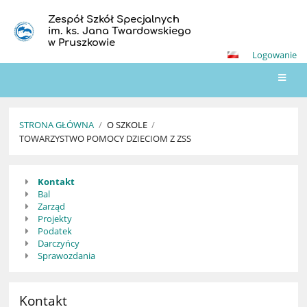
Zespół Szkół Specjalnych
im. ks. Jana Twardowskiego
w Pruszkowie
Logowanie
STRONA GŁÓWNA
/
O SZKOLE
/
TOWARZYSTWO POMOCY DZIECIOM Z ZSS
Towarzystwo
Kontakt
Pomocy
Bal
Dzieciom
Zarząd
Projekty
z
Podatek
ZSS
Darczyńcy
Sprawozdania
Kontakt