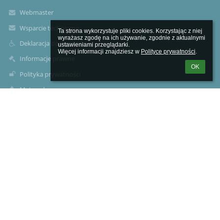
Webmaster
Wsparcie techniczne
Ta strona wykorzystuje pliki cookies. Korzystając z niej 
wyrażasz zgodę na ich używanie, zgodnie z aktualnymi 
Deklaracja dostępności
ustawieniami przeglądarki.

Więcej informacji znajdziesz w 
Polityce prywatności
.
Informacje prawne
OK
Polityka prywatności
Metryczka
Mapa strony
O nas
Kontakt
Aktualności
Kontakty
Zespół Szkół Specjalnych im. ks. Jana Twardowskiego w
Pruszkowie
sekretariat@zsspruszkow.pl