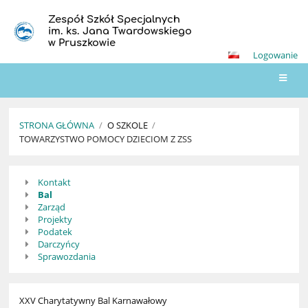
Zespół Szkół Specjalnych
im. ks. Jana Twardowskiego
w Pruszkowie
Logowanie
STRONA GŁÓWNA
/
O SZKOLE
/
TOWARZYSTWO POMOCY DZIECIOM Z ZSS
Towarzystwo
Kontakt
Pomocy
Bal
Dzieciom
Zarząd
Projekty
z
Podatek
ZSS
Darczyńcy
Sprawozdania
XXV Charytatywny Bal Karnawałowy