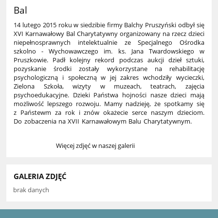
Bal
14 lutego 2015 roku w siedzibie firmy Balchy Pruszyński odbył się
XVI Karnawałowy Bal Charytatywny organizowany na rzecz dzieci
niepełnosprawnych intelektualnie ze Specjalnego Ośrodka
szkolno - Wychowawczego im. ks. Jana Twardowskiego w
Pruszkowie. Padł kolejny rekord podczas aukcji dzieł sztuki,
pozyskanie środki zostały wykorzystane na rehabilitację
psychologiczną i społeczną w jej zakres wchodziły wycieczki,
Zielona Szkoła, wizyty w muzeach, teatrach, zajęcia
psychoedukacyjne. Dzieki Państwa hojności nasze dzieci mają
możliwość lepszego rozwoju. Mamy nadzieję, że spotkamy się
z Państewm za rok i znów okażecie serce naszym dzieciom.
Do zobaczenia na XVII Karnawałowym Balu Charytatywnym.
Więcej zdjęć w naszej galerii
GALERIA ZDJĘĆ
brak danych