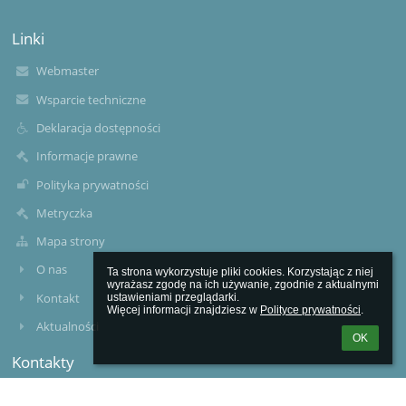
Linki
Webmaster
Wsparcie techniczne
Deklaracja dostępności
Informacje prawne
Polityka prywatności
Metryczka
Mapa strony
O nas
Ta strona wykorzystuje pliki cookies. Korzystając z niej 
wyrażasz zgodę na ich używanie, zgodnie z aktualnymi 
Kontakt
ustawieniami przeglądarki.

Więcej informacji znajdziesz w 
Polityce prywatności
.
Aktualności
OK
Kontakty
Zespół Szkół Specjalnych im. ks. Jana Twardowskiego w