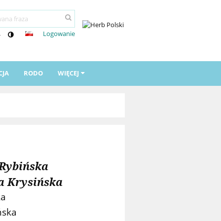
Logowanie
-
CJA
RODO
WIĘCEJ
Rybińska
a Krysińska
ka
ńska