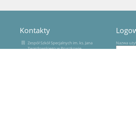
Kontakty
Logo
Zespół Szkół Specjalnych im. ks. Jana
Nazwa uży
Twardowskiego w Pruszkowie
sekretariat@zsspruszkow.pl
Hasło:
(22) 506 50 72
22 758 80 19
ul. Wapienna 2, 05-800 Pruszków
05-800 Pruszków
Zapomniałe
Poland
E- doręczenia
AE:PL-31649-22398-JWTGR-27