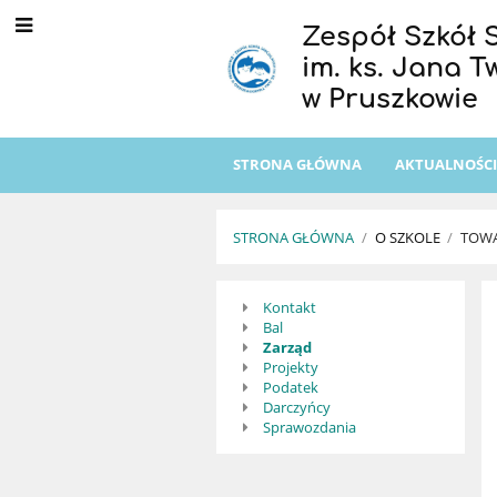
Zespół Szkół 
im. ks. Jana 
w Pruszkowie
STRONA GŁÓWNA
AKTUALNOŚC
STRONA GŁÓWNA
/
O SZKOLE
/
TOWA
Towarzystwo
Kontakt
Bal
Pomocy
Zarząd
Projekty
Dzieciom
Podatek
Darczyńcy
z
Sprawozdania
ZSS