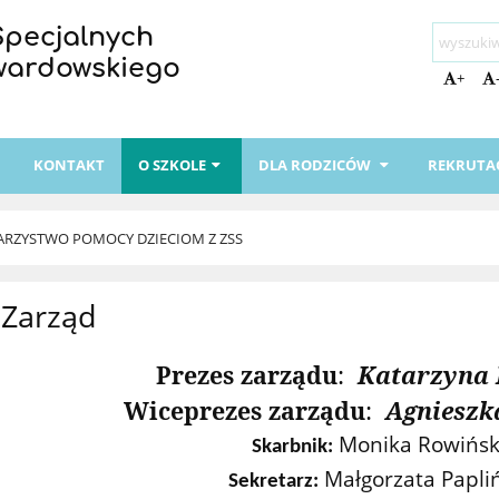
Specjalnych
Twardowskiego
+
I
KONTAKT
O SZKOLE
DLA RODZICÓW
REKRUTA
RZYSTWO POMOCY DZIECIOM Z ZSS
Zarząd
Prezes zarządu
:
Katarzyna 
Wiceprezes zarządu
:
Agnieszk
Monika Rowińs
Skarbnik:
Małgorzata Papli
Sekretarz: