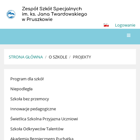
Zespół Szkół Specjalnych
im. ks. Jana Twardowskiego
w Pruszkowie
Logowanie
STRONA GŁÓWNA
/
O SZKOLE
/
PROJEKTY
Projekty
Program dla szkół
Niepodległa
Szkoła bez przemocy
Innowacje pedagogiczne
Świetlica Szkolna Przyjazna Uczniowi
Szkoła Odkrywców Talentów
Akademia Bezpiecznego Puchatka