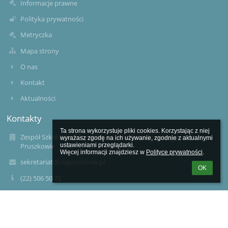
Informacje prawne
Polityka prywatności
Metryczka
Mapa strony
O nas
Kontakt
Aktualności
Kontakty
Ta strona wykorzystuje pliki cookies. Korzystając z niej 
Zespół Szkół Specjalnych im. ks. Jana Twardowskiego w
wyrażasz zgodę na ich używanie, zgodnie z aktualnymi 
ustawieniami przeglądarki.

Pruszkowie
Więcej informacji znajdziesz w 
Polityce prywatności
.
sekretariat@zsspruszkow.pl
OK
(22) 506 50 72
22 758 80 19
ul. Wapienna 2, 05-800 Pruszków
05-800 Pruszków