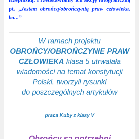
Rzepińską. Przedstawiamy ich akcję fotograficzną
pt. „
Jestem obrońcą/obrończynią praw człowieka,
bo...
”
W ramach projektu
OBROŃCY/OBROŃCZYNIE PRAW
CZŁOWIEKA
klasa 5 utrwalała
wiadomości na temat konstytucji
Polski, tworzyli rysunki
do poszczególnych artykułów
praca Kuby z klasy V
Obrońcy są potrzebni