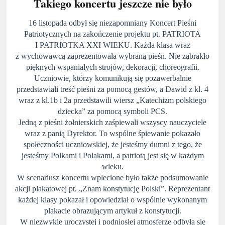
Takiego koncertu jeszcze nie było
16 listopada odbył się niezapomniany Koncert Pieśni
Patriotycznych na zakończenie projektu pt. PATRIOTA
I PATRIOTKA XXI WIEKU. Każda klasa wraz
z wychowawcą zaprezentowała wybraną pieśń. Nie zabrakło
pięknych wspaniałych strojów, dekoracji, choreografii.
Uczniowie, którzy komunikują się pozawerbalnie
przedstawiali treść pieśni za pomocą gestów, a Dawid z kl. 4
wraz z kl.1b i 2a przedstawili wiersz „Katechizm polskiego
dziecka” za pomocą symboli PCS.
Jedną z pieśni żołnierskich zaśpiewali wszyscy nauczyciele
wraz z panią Dyrektor. To wspólne śpiewanie pokazało
społeczności uczniowskiej, że jesteśmy dumni z tego, że
jesteśmy Polkami i Polakami, a patriotą jest się w każdym
wieku.
W scenariusz koncertu wplecione było także podsumowanie
akcji plakatowej pt. „Znam konstytucję Polski”. Reprezentant
każdej klasy pokazał i opowiedział o wspólnie wykonanym
plakacie obrazującym artykuł z konstytucji.
W niezwykle uroczystej i podniosłej atmosferze odbyła się