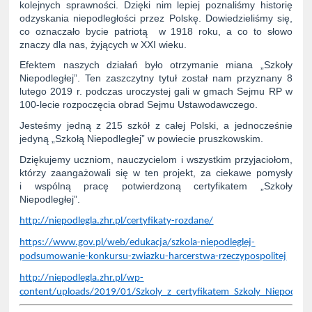
kolejnych sprawności. Dzięki nim lepiej poznaliśmy historię
odzyskania niepodległości przez Polskę. Dowiedzieliśmy się,
co oznaczało bycie patriotą w 1918 roku, a co to słowo
znaczy dla nas, żyjących w XXI wieku.
Efektem naszych działań było otrzymanie miana „Szkoły
Niepodległej”. Ten zaszczytny tytuł został nam przyznany 8
lutego 2019 r. podczas uroczystej gali w gmach Sejmu RP w
100-lecie rozpoczęcia obrad Sejmu Ustawodawczego.
Jesteśmy jedną z 215 szkół z całej Polski, a jednocześnie
jedyną „Szkołą Niepodległej” w powiecie pruszkowskim.
Dziękujemy uczniom, nauczycielom i wszystkim przyjaciołom,
którzy zaangażowali się w ten projekt, za ciekawe pomysły
i wspólną pracę potwierdzoną certyfikatem „Szkoły
Niepodległej”.
http://niepodlegla.zhr.pl/certyfikaty-rozdane/
https://www.gov.pl/web/edukacja/szkola-niepodleglej-
podsumowanie-konkursu-zwiazku-harcerstwa-rzeczypospolitej
http://niepodlegla.zhr.pl/wp-
content/uploads/2019/01/Szkoly_z_certyfikatem_Szkoly_Niepodlegl