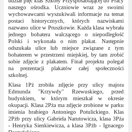
udział pięć klas Szkoły Przysposabiającej do Pracy
naszego ośrodka. Uczniowie wraz ze swoimi
wychowawcami wyszukiwali informacje na temat
postaci historycznych, których nazwiskami
nazwano ulice w Pruszkowie. Każda klasa wybrała
jednego bohatera walczącego o niepodległość
Polski i wykonała o nim plakat. Następnie
odszukała ulice lub miejsce związane z tym
bohaterem w przestrzeni miejskiej, by tam zrobić
sobie zdjęcie z plakatem. Finał projektu polegał
na prezentacji plakatów całej społeczności
szkolnej.
Klasa 1Pż zrobiła zdjęcie przy ulicy majora
Edmunda "Krzywdy" Rzewuskiego, przed
budynkiem, w którym mieszkał w okresie
okupacji. Klasa 2Pża ma zdjęcie zrobione w parku
imienia hrabiego Antoniego Potulickiego. Klas
2Pżb przy ulicy Gabriela Narutowicza, klasa 3Pża
- Henryka Sienkiewicza, a klasa 3Pżb - Ignacego