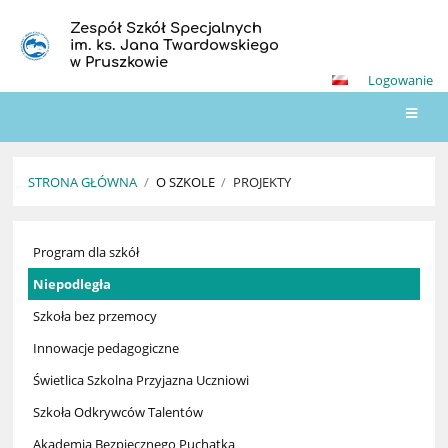
Zespół Szkół Specjalnych
im. ks. Jana Twardowskiego
w Pruszkowie
Logowanie
STRONA GŁÓWNA
/
O SZKOLE
/
PROJEKTY
Projekty
Program dla szkół
Niepodległa
Szkoła bez przemocy
Innowacje pedagogiczne
Świetlica Szkolna Przyjazna Uczniowi
Szkoła Odkrywców Talentów
Akademia Bezpiecznego Puchatka