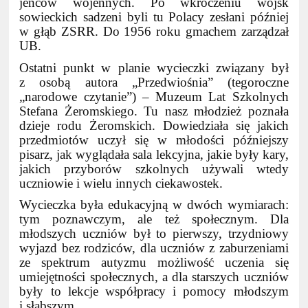
jeńców wojennych. Po wkroczeniu wojsk
sowieckich sadzeni byli tu Polacy zesłani później
w głąb ZSRR. Do 1956 roku gmachem zarządzał
UB.
Ostatni punkt w planie wycieczki związany był
z osobą autora „Przedwiośnia” (tegoroczne
„narodowe czytanie”) – Muzeum Lat Szkolnych
Stefana Żeromskiego. Tu nasz młodzież poznała
dzieje rodu Żeromskich. Dowiedziała się jakich
przedmiotów uczył się w młodości późniejszy
pisarz, jak wyglądała sala lekcyjna, jakie były kary,
jakich przyborów szkolnych używali wtedy
uczniowie i wielu innych ciekawostek.
Wycieczka była edukacyjną w dwóch wymiarach:
tym poznawczym, ale też społecznym. Dla
młodszych uczniów był to pierwszy, trzydniowy
wyjazd bez rodziców, dla uczniów z zaburzeniami
ze spektrum autyzmu możliwość uczenia się
umiejętności społecznych, a dla starszych uczniów
były to lekcje współpracy i pomocy młodszym
i słabszym.