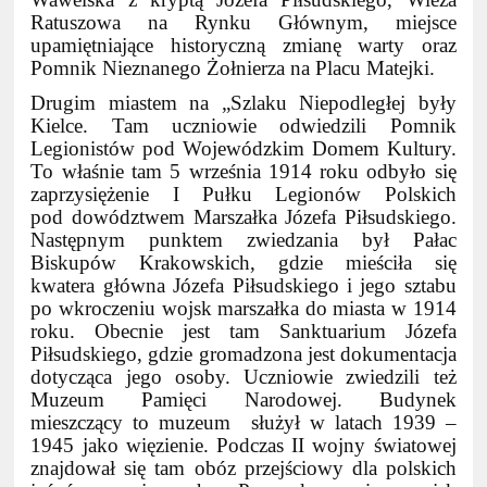
Ratuszowa na Rynku Głównym, miejsce
upamiętniające historyczną zmianę warty oraz
Pomnik Nieznanego Żołnierza na Placu Matejki.
Drugim miastem na „Szlaku Niepodległej były
Kielce. Tam uczniowie odwiedzili Pomnik
Legionistów pod Wojewódzkim Domem Kultury.
To właśnie tam 5 września 1914 roku odbyło się
zaprzysiężenie I Pułku Legionów Polskich
pod dowództwem Marszałka Józefa Piłsudskiego.
Następnym punktem zwiedzania był Pałac
Biskupów Krakowskich, gdzie mieściła się
kwatera główna Józefa Piłsudskiego i jego sztabu
po wkroczeniu wojsk marszałka do miasta w 1914
roku. Obecnie jest tam Sanktuarium Józefa
Piłsudskiego, gdzie gromadzona jest dokumentacja
dotycząca jego osoby. Uczniowie zwiedzili też
Muzeum Pamięci Narodowej. Budynek
mieszczący to muzeum służył w latach 1939 –
1945 jako więzienie. Podczas II wojny światowej
znajdował się tam obóz przejściowy dla polskich