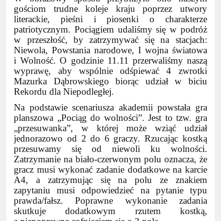
gościom trudne koleje kraju poprzez utwory
literackie, pieśni i piosenki o charakterze
patriotycznym. Pociągiem udaliśmy się w podróż
w przeszłość, by zatrzymywać się na stacjach:
Niewola, Powstania narodowe, I wojna światowa
i Wolność. O godzinie 11.11 przerwaliśmy naszą
wyprawę, aby wspólnie odśpiewać 4 zwrotki
Mazurka Dąbrowskiego biorąc udział w biciu
Rekordu dla Niepodległej.
Na podstawie scenariusza akademii powstała gra
planszowa „Pociąg do wolności”. Jest to tzw. gra
„przesuwanka”, w której może wziąć udział
jednorazowo od 2 do 6 graczy. Rzucając kostką
przesuwamy się od niewoli ku wolności.
Zatrzymanie na biało-czerwonym polu oznacza, że
gracz musi wykonać zadanie dodatkowe na karcie
A4, a zatrzymując się na polu ze znakiem
zapytaniu musi odpowiedzieć na pytanie typu
prawda/fałsz. Poprawne wykonanie zadania
skutkuje dodatkowym rzutem kostką,