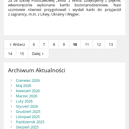
2a ze Szkoły Podstawowej „Wilia” z Wilna. Dziękujemy z piękne,
własnoręcznie wykonane kartki bożonarodzeniowe. Nasi
uczniowie również przygotowali i wysłali karki do przyjaciół
z zagranicy, m.in. z Litwy, Ukrainy i Węgier.
4
Wstecz
6
7
8
9
10
11
12
13
14
15
Dalej
Archiwum Aktualności
Czerwiec 2026
Maj 2026
Kwiecień 2026
Marzec 2026
Luty 2026
Styczeń 2026
Grudzień 2025
Listopad 2025
Październik 2025
Sierpień 2025