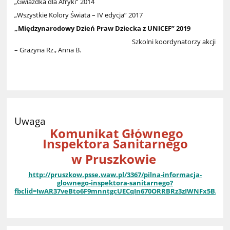
„Gwiazdka dla Afryki” 2014
„Wszystkie Kolory Świata – IV edycja” 2017
„Międzynarodowy Dzień Praw Dziecka z UNICEF” 2019
Szkolni koordynatorzy akcji
– Grażyna Rz., Anna B.
Uwaga
Komunikat Głównego
Inspektora Sanitarnego
w Pruszkowie
http://pruszkow.psse.waw.pl/3367/pilna-informacja-
glownego-inspektora-sanitarnego?
fbclid=IwAR37veBto6F9mnntgcUECqIn670ORRBRz3zIWNFx5BAsb