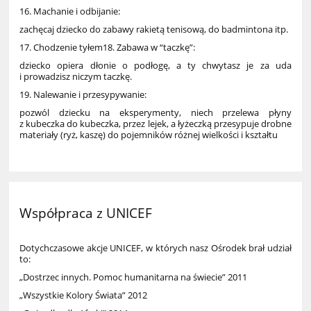
16. Machanie i odbijanie:
zachęcaj dziecko do zabawy rakietą tenisową, do badmintona itp.
17. Chodzenie tyłem18. Zabawa w “taczkę”:
dziecko opiera dłonie o podłogę, a ty chwytasz je za uda
i prowadzisz niczym taczkę.
19. Nalewanie i przesypywanie:
pozwól dziecku na eksperymenty, niech przelewa płyny
z kubeczka do kubeczka, przez lejek, a łyżeczką przesypuje drobne
materiały (ryż, kaszę) do pojemników różnej wielkości i kształtu
Współpraca z UNICEF
Dotychczasowe akcje UNICEF, w których nasz Ośrodek brał udział
to:
„Dostrzec innych. Pomoc humanitarna na świecie” 2011
„Wszystkie Kolory Świata” 2012