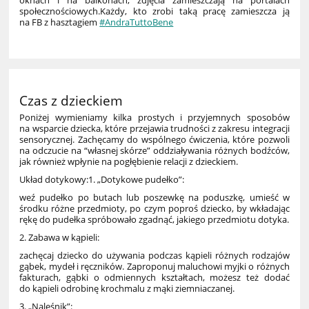
oknach i na balkonach, zdjęcia zamieszczają na portalach
społecznościowych.Każdy, kto zrobi taką pracę zamieszcza ją
na FB z hasztagiem
#
AndraTuttoBene
Czas z dzieckiem
Poniżej wymieniamy kilka prostych i przyjemnych sposobów
na wsparcie dziecka, które przejawia trudności z zakresu integracji
sensorycznej. Zachęcamy do wspólnego ćwiczenia, które pozwoli
na odczucie na “własnej skórze” oddziaływania różnych bodźców,
jak również wpłynie na pogłębienie relacji z dzieckiem.
Układ dotykowy:1. „Dotykowe pudełko”:
weź pudełko po butach lub poszewkę na poduszkę, umieść w
środku różne przedmioty, po czym poproś dziecko, by wkładając
rękę do pudełka spróbowało zgadnąć, jakiego przedmiotu dotyka.
2. Zabawa w kąpieli:
zachęcaj dziecko do używania podczas kąpieli różnych rodzajów
gąbek, mydeł i ręczników. Zaproponuj maluchowi myjki o różnych
fakturach, gąbki o odmiennych kształtach, możesz też dodać
do kąpieli odrobinę krochmalu z mąki ziemniaczanej.
3. „Naleśnik”: