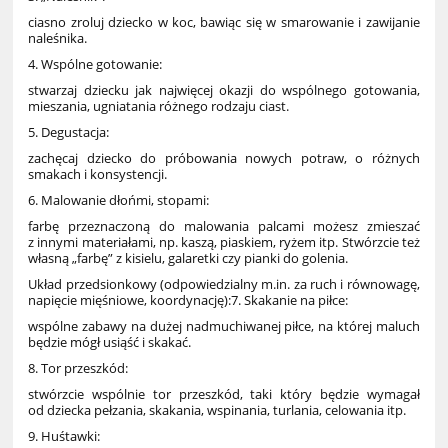
ciasno zroluj dziecko w koc, bawiąc się w smarowanie i zawijanie
naleśnika.
4. Wspólne gotowanie:
stwarzaj dziecku jak najwięcej okazji do wspólnego gotowania,
mieszania, ugniatania różnego rodzaju ciast.
5. Degustacja:
zachęcaj dziecko do próbowania nowych potraw, o różnych
smakach i konsystencji.
6. Malowanie dłońmi, stopami:
farbę przeznaczoną do malowania palcami możesz zmieszać
z innymi materiałami, np. kaszą, piaskiem, ryżem itp. Stwórzcie też
własną „farbę” z kisielu, galaretki czy pianki do golenia.
Układ przedsionkowy (odpowiedzialny m.in. za ruch i równowagę,
napięcie mięśniowe, koordynację):7. Skakanie na piłce:
wspólne zabawy na dużej nadmuchiwanej piłce, na której maluch
będzie mógł usiąść i skakać.
8. Tor przeszkód:
stwórzcie wspólnie tor przeszkód, taki który będzie wymagał
od dziecka pełzania, skakania, wspinania, turlania, celowania itp.
9. Huśtawki: