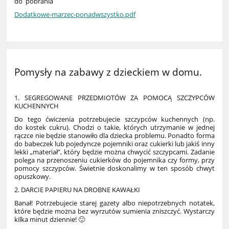
do pobrania
Dodatkowe-marzec-ponadwszystko.pdf
Pomysły na zabawy z dzieckiem w domu.
1. SEGREGOWANE PRZEDMIOTÓW ZA POMOCĄ SZCZYPCÓW
KUCHENNYCH
Do tego ćwiczenia potrzebujecie szczypców kuchennych (np.
do kostek cukru). Chodzi o takie, których utrzymanie w jednej
rączce nie będzie stanowiło dla dziecka problemu. Ponadto forma
do babeczek lub pojedyncze pojemniki oraz cukierki lub jakiś inny
lekki „materiał”, który będzie można chwycić szczypcami. Zadanie
polega na przenoszeniu cukierków do pojemnika czy formy, przy
pomocy szczypców. Świetnie doskonalimy w ten sposób chwyt
opuszkowy.
2. DARCIE PAPIERU NA DROBNE KAWAŁKI
Banał! Potrzebujecie starej gazety albo niepotrzebnych notatek,
które będzie można bez wyrzutów sumienia zniszczyć. Wystarczy
kilka minut dziennie!
🙂