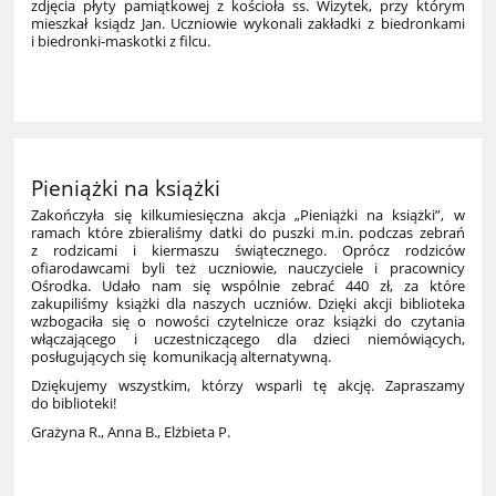
zdjęcia płyty pamiątkowej z kościoła ss. Wizytek, przy którym
mieszkał ksiądz Jan. Uczniowie wykonali zakładki z biedronkami
i biedronki-maskotki z filcu.
1
Pieniążki na książki
Zakończyła się kilkumiesięczna akcja „Pieniążki na książki”, w
ramach które zbieraliśmy datki do puszki m.in. podczas zebrań
z rodzicami i kiermaszu świątecznego. Oprócz rodziców
ofiarodawcami byli też uczniowie, nauczyciele i pracownicy
Ośrodka. Udało nam się wspólnie zebrać 440 zł, za które
zakupiliśmy książki dla naszych uczniów. Dzięki akcji biblioteka
wzbogaciła się o nowości czytelnicze oraz książki do czytania
włączającego i uczestniczącego dla dzieci niemówiących,
posługujących się komunikacją alternatywną.
Dziękujemy wszystkim, którzy wsparli tę akcję. Zapraszamy
do biblioteki!
Grażyna R., Anna B., Elżbieta P.
1