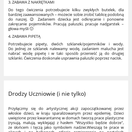
3. ZABAWA Z NAKRĘTKAMI
Do tego ćwiczenia potrzebujecie kilku zwykłych butelek, dla
bardziej zaawansowanych – możecie sobie zrobić tablicę podobną
do naszej.
😉
Zadaniem dziecka jest odkręcanie i ponowne
zakręcanie pojemników. Pracują paluszki, pracuje nadgarstek –
głowa myśli
🙂
4. ZABAWA PIPETĄ
Potrzebujecie pipety, dwóch szklanek/pojemników i wody.
Do jednej ze szklanek nalewamy wodę, zadaniem malucha jest
nabrać wodę pipetę i w taki sposób przenieść ją do drugiej
szklanki. Ćwiczenia doskonale usprawnia paluszki poprzez nacisk.
Drodzy Uczniowie (i nie tylko)
Przyłączmy się do artystycznej akcji zapoczątkowanej przez
włoskie dzieci, w kraju sparaliżowanym przez epidemię. Dzieci
uwięzione przez kwarantannę w domach tworzą prace plastyczne
(rysują, malują, wyklejają) z hasłem "Wszystko będzie dobrze",
ze słońcem i tęczą jako symbolem nadziei.Wieszają te prace w