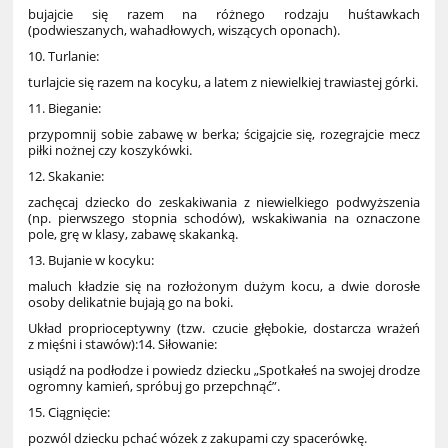
bujajcie się razem na różnego rodzaju huśtawkach
(podwieszanych, wahadłowych, wiszących oponach).
10. Turlanie:
turlajcie się razem na kocyku, a latem z niewielkiej trawiastej górki.
11. Bieganie:
przypomnij sobie zabawę w berka; ścigajcie się, rozegrajcie mecz
piłki nożnej czy koszykówki.
12. Skakanie:
zachęcaj dziecko do zeskakiwania z niewielkiego podwyższenia
(np. pierwszego stopnia schodów), wskakiwania na oznaczone
pole, grę w klasy, zabawę skakanką.
13. Bujanie w kocyku:
maluch kładzie się na rozłożonym dużym kocu, a dwie dorosłe
osoby delikatnie bujają go na boki.
Układ proprioceptywny (tzw. czucie głębokie, dostarcza wrażeń
z mięśni i stawów):14. Siłowanie:
usiądź na podłodze i powiedz dziecku „Spotkałeś na swojej drodze
ogromny kamień, spróbuj go przepchnąć”.
15. Ciągnięcie:
pozwól dziecku pchać wózek z zakupami czy spacerówkę.