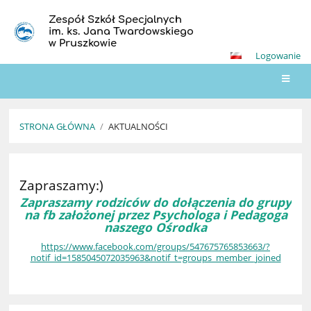
Zespół Szkół Specjalnych
im. ks. Jana Twardowskiego
w Pruszkowie
Logowanie
STRONA GŁÓWNA
/
AKTUALNOŚCI
Aktualności
Zapraszamy:)
Zapraszamy rodziców do dołączenia do grupy
na fb założonej przez Psychologa i Pedagoga
naszego Ośrodka
https://www.facebook.com/groups/547675765853663/?
notif_id=1585045072035963&notif_t=groups_member_joined