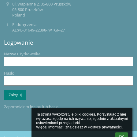
ul. Wapienna 2, 05-800 Pruszków
05-800 Pruszków
Poland
E- doręczenia
AE:PL-31649-22398-JWTGR-27
Logowanie
Nazwa użytkownika:
Hasło:
Zapomniałem loginu lub hasła
Ta strona wykorzystuje pliki cookies. Korzystając z niej 
wyrażasz zgodę na ich używanie, zgodnie z aktualnymi 
ustawieniami przeglądarki.

Więcej informacji znajdziesz w 
Polityce prywatności
.
OK