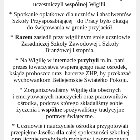
uczestniczyli
wspólnej
Wigilii.
* Spotkanie opłatkowe dla uczniów
i
absolwentów
Szkoły Przysposabiającej do Pracy było okazją
do świętowania w gronie przyjaciół.
*
Razem
zasiedli przy wigilijnym stole uczniowie
Zasadniczej Szkoły Zawodowej i Szkoły
Branżowej I stopnia.
* Na Wigilię w internacie
przybyli
m.in. pani
prezes towarzystwa wspierającego nasz ośrodek,
ksiądz proboszcz oraz harcerze ZHP, by przekazać
wychowankom Betlejemskie Światełko Pokoju.
* Zorganizowaliśmy Wigilię dla obecnych
i emerytowanych nauczycieli oraz pracowników
ośrodka, podczas którego składaliśmy sobie
życzenia i
wspólne
spożywaliśmy tradycyjne
potrawy świąteczne.
* Uczniowie i nauczyciele ośrodka przygotowali
przepiękne Jasełka
dla
całej społeczności szkolnej
oraz licznie przybyłych rodziców i zaproszonych