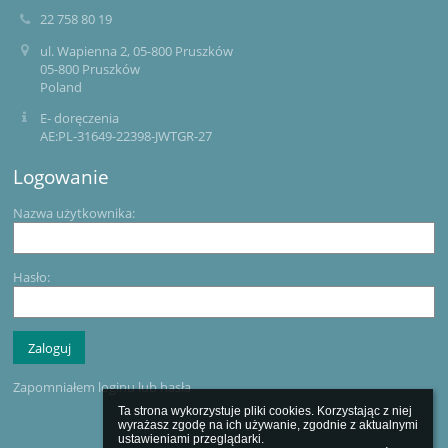
22 758 80 19
ul. Wapienna 2, 05-800 Pruszków
05-800 Pruszków
Poland
E- doręczenia
AE:PL-31649-22398-JWTGR-27
Logowanie
Nazwa użytkownika:
Hasło:
Zapomniałem loginu lub hasła
Ta strona wykorzystuje pliki cookies. Korzystając z niej 
wyrażasz zgodę na ich używanie, zgodnie z aktualnymi 
ustawieniami przeglądarki.
