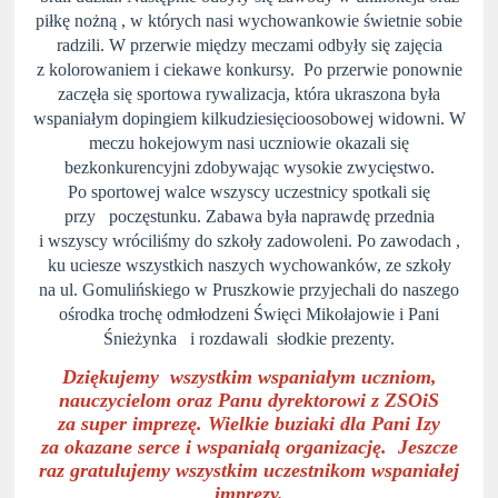
piłkę nożną , w których nasi wychowankowie świetnie sobie
radzili. W przerwie między meczami odbyły się zajęcia
z kolorowaniem i ciekawe konkursy. Po przerwie ponownie
zaczęła się sportowa rywalizacja, która ukraszona była
wspaniałym dopingiem kilkudziesięcioosobowej widowni. W
meczu hokejowym nasi uczniowie okazali się
bezkonkurencyjni zdobywając wysokie zwycięstwo.
Po sportowej walce wszyscy uczestnicy spotkali się
przy poczęstunku. Zabawa była naprawdę przednia
i wszyscy wróciliśmy do szkoły zadowoleni. Po zawodach ,
ku uciesze wszystkich naszych wychowanków, ze szkoły
na ul. Gomulińskiego w Pruszkowie przyjechali do naszego
ośrodka trochę odmłodzeni Święci Mikołajowie i Pani
Śnieżynka i rozdawali słodkie prezenty.
Dziękujemy wszystkim wspaniałym uczniom,
nauczycielom oraz Panu dyrektorowi z ZSOiS
za super imprezę. Wielkie buziaki dla Pani Izy
za okazane serce i wspaniałą organizację. Jeszcze
raz gratulujemy wszystkim uczestnikom wspaniałej
imprezy.