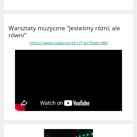
Warsztaty muzyczne "Jesteśmy różni, ale
równi"
https://www.nadarzyn.pl/127,itv?flash=960