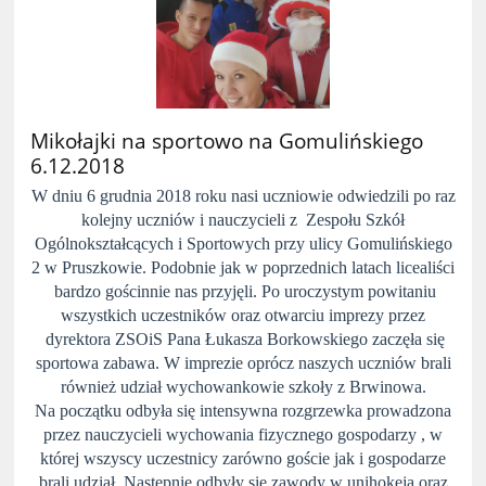
Mikołajki na sportowo na Gomulińskiego
6.12.2018
W dniu 6 grudnia 2018 roku nasi uczniowie odwiedzili po raz
kolejny uczniów i nauczycieli z Zespołu Szkół
Ogólnokształcących i Sportowych przy ulicy Gomulińskiego
2 w Pruszkowie. Podobnie jak w poprzednich latach licealiści
bardzo gościnnie nas przyjęli. Po uroczystym powitaniu
wszystkich uczestników oraz otwarciu imprezy przez
dyrektora ZSOiS Pana Łukasza Borkowskiego zaczęła się
sportowa zabawa. W imprezie oprócz naszych uczniów brali
również udział wychowankowie szkoły z Brwinowa.
Na początku odbyła się intensywna rozgrzewka prowadzona
przez nauczycieli wychowania fizycznego gospodarzy , w
której wszyscy uczestnicy zarówno goście jak i gospodarze
brali udział. Następnie odbyły się zawody w unihokeja oraz