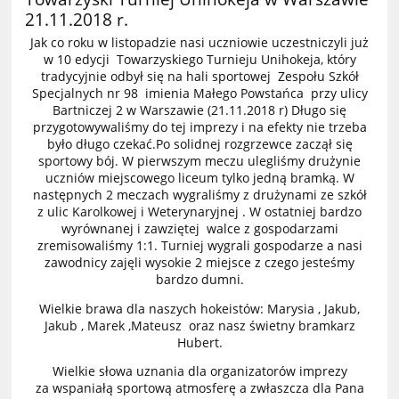
21.11.2018 r.
Jak co roku w listopadzie nasi uczniowie uczestniczyli już
w 10 edycji Towarzyskiego Turnieju Unihokeja, który
tradycyjnie odbył się na hali sportowej Zespołu Szkół
Specjalnych nr 98 imienia Małego Powstańca przy ulicy
Bartniczej 2 w Warszawie (21.11.2018 r) Długo się
przygotowywaliśmy do tej imprezy i na efekty nie trzeba
było długo czekać.Po solidnej rozgrzewce zaczął się
sportowy bój. W pierwszym meczu ulegliśmy drużynie
uczniów miejscowego liceum tylko jedną bramką. W
następnych 2 meczach wygraliśmy z drużynami ze szkół
z ulic Karolkowej i Weterynaryjnej . W ostatniej bardzo
wyrównanej i zawziętej walce z gospodarzami
zremisowaliśmy 1:1. Turniej wygrali gospodarze a nasi
zawodnicy zajęli wysokie 2 miejsce z czego jesteśmy
bardzo dumni.
Wielkie brawa dla naszych hokeistów: Marysia , Jakub,
Jakub , Marek ,Mateusz oraz nasz świetny bramkarz
Hubert.
Wielkie słowa uznania dla organizatorów imprezy
za wspaniałą sportową atmosferę a zwłaszcza dla Pana