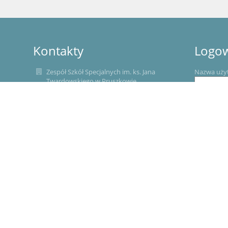
Kontakty
Logo
Zespół Szkół Specjalnych im. ks. Jana
Nazwa uży
Twardowskiego w Pruszkowie
sekretariat@zsspruszkow.pl
Hasło:
(22) 506 50 72
22 758 80 19
ul. Wapienna 2, 05-800 Pruszków
05-800 Pruszków
Zapomniałe
Poland
E- doręczenia
AE:PL-31649-22398-JWTGR-27