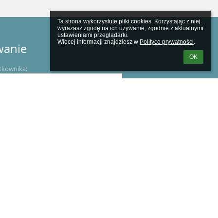
Ta strona wykorzystuje pliki cookies. Korzystając z niej 
wyrażasz zgodę na ich używanie, zgodnie z aktualnymi 
ustawieniami przeglądarki.

Więcej informacji znajdziesz w 
Polityce prywatności
.
wanie
OK
tkownika:
m loginu lub hasła