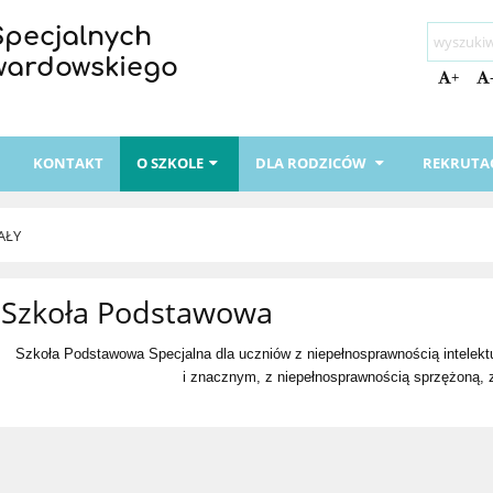
Specjalnych
Twardowskiego
+
I
KONTAKT
O SZKOLE
DLA RODZICÓW
REKRUTA
AŁY
Szkoła Podstawowa
Szkoła Podstawowa Specjalna dla uczniów z niepełnosprawnością intelek
i znacznym, z niepełnosprawnością sprzężoną,