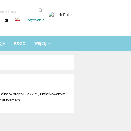
Logowanie
-
CJA
RODO
WIĘCEJ
tualną w stopniu lekkim, umiarkowanym
 z autyzmem.