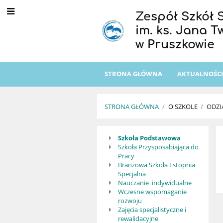
Zespół Szkół 
im. ks. Jana 
w Pruszkowie
STRONA GŁÓWNA
AKTUALNOŚC
STRONA GŁÓWNA
/
O SZKOLE
/
ODZI
Odziały
Szkoła Podstawowa
Szkoła Przysposabiająca do
Pracy
Branżowa Szkoła I stopnia
Specjalna
Nauczanie indywidualne
Wczesne wspomaganie
rozwoju
Zajęcia specjalistyczne i
rewalidacyjne