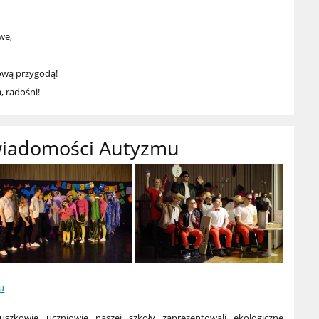
we,
rową przygodą!
, radośni!
wiadomości Autyzmu
u
zkowie uczniowie naszej szkoły zaprezentowali ekologiczne