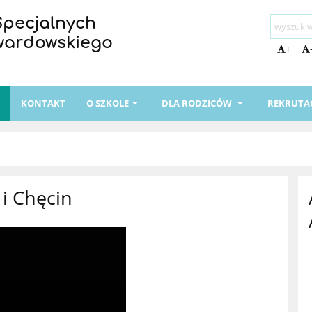
Specjalnych
Twardowskiego
+
I
KONTAKT
O SZKOLE
DLA RODZICÓW
REKRUTA
 i Chęcin