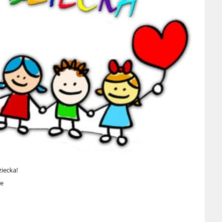
ziecka!
ze