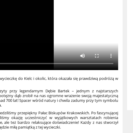
wycieczkę do Kielc i okolic, która okazała się prawdziwą podróżą w
yty przy legendarnym Dębie Bartek – jednym z najstarszych
n potężny dąb zrobił na nas ogromne wrażenie swoją majestatyczną
onad 700 lat! Spacer wśród natury i chwila zadumy przy tym symbolu
a.
wiedziliśmy przepiękny Pałac Biskupów Krakowskich. Po fascynującej
iśmy okazję uczestniczyć w wyjątkowych warsztatach robienia
e, ale też bardzo relaksujące doświadczenie! Każdy z nas stworzył
dzie miłą pamiątką z tej wycieczki.