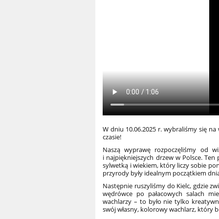
W dniu 10.06.2025 r. wybraliśmy się na 
czasie!
Naszą wyprawę rozpoczęliśmy od wiz
i najpiękniejszych drzew w Polsce. Te
sylwetką i wiekiem, który liczy sobie p
przyrody były idealnym początkiem dni
Następnie ruszyliśmy do Kielc, gdzie z
wędrówce po pałacowych salach miel
wachlarzy – to było nie tylko kreatywn
swój własny, kolorowy wachlarz, który bę