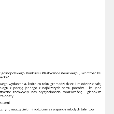
 Ogólnopolskiego Konkursu Plastyczno-Literackiego „Twórczość ks.
iecka”.
ego wydarzenia, które co roku gromadzi dzieci i młodzież z całej
dialogu z poezją jednego z najbliższych sercu poetów – ks. Jana
tyczne zachwyciły nas oryginalnością, wrażliwością i głębokim
za-poety.
eatom!
znym, nauczycielom i rodzicom za wsparcie młodych talentów.