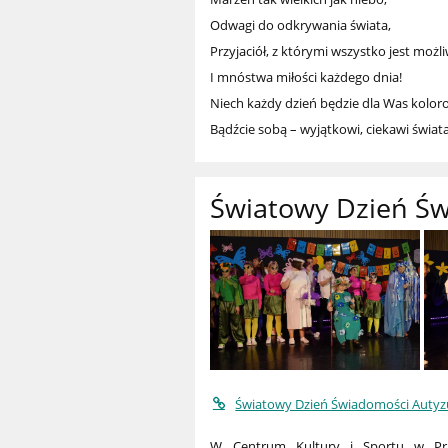
Odwagi do odkrywania świata,
Przyjaciół, z którymi wszystko jest możli
I mnóstwa miłości każdego dnia!
Niech każdy dzień będzie dla Was kolo
Bądźcie sobą – wyjątkowi, ciekawi świata
Światowy Dzień Ś
Światowy Dzień Świadomości Autyz
W Centrum Kultury i Sportu w Prus