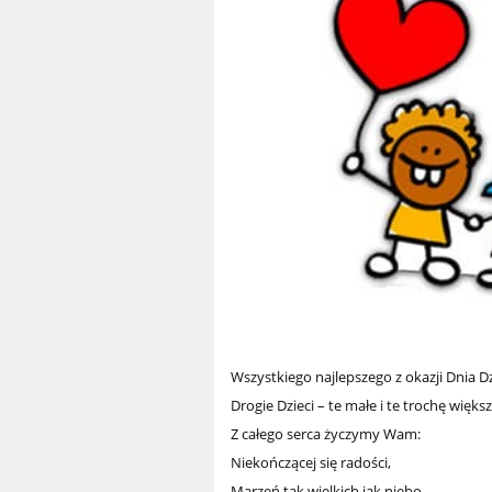
Wszystkiego najlepszego z okazji Dnia D
Drogie Dzieci – te małe i te trochę więks
Z całego serca życzymy Wam:
Niekończącej się radości,
Marzeń tak wielkich jak niebo,