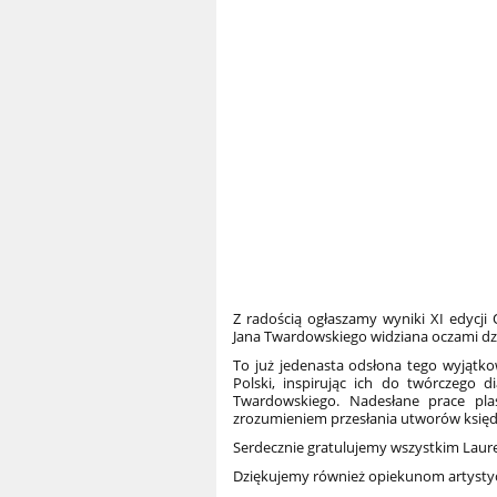
Z radością ogłaszamy wyniki XI edycji
Jana Twardowskiego widziana oczami dz
To już jedenasta odsłona tego wyjątkow
Polski, inspirując ich do twórczego 
Twardowskiego. Nadesłane prace plas
zrozumieniem przesłania utworów księd
Serdecznie gratulujemy wszystkim Laur
Dziękujemy również opiekunom artystyc