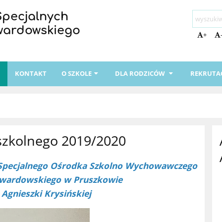
Specjalnych
Twardowskiego
+
I
KONTAKT
O SZKOLE
DLA RODZICÓW
REKRUTA
szkolnego 2019/2020
 Specjalnego Ośrodka Szkolno Wychowawczego
. Twardowskiego w Pruszkowie
Agnieszki Krysińskiej
r