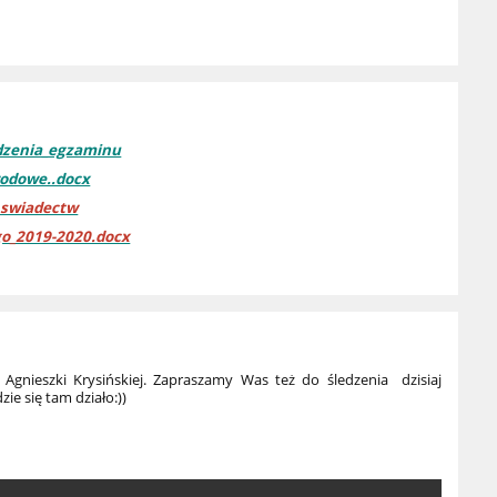
dzenia_egzaminu
wodowe..docx
_swiadectw
go_2019-2020.docx
 Agnieszki Krysińskiej. Zapraszamy Was też do śledzenia dzisiaj
ie się tam działo:))