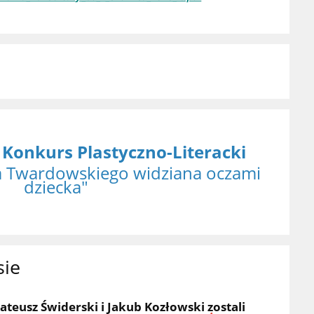
 Konkurs Plastyczno-Literacki
na Twardowskiego widziana oczami
dziecka"
sie
ateusz Świderski i Jakub Kozłowski zostali