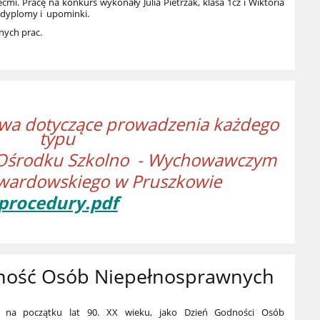
ćmi. Pracę na konkurs wykonały Julia Pietrzak, klasa 1cż i Wiktoria
ją dyplomy i upominki.
nych prac.
twa dotyczące prowadzenia każdego
typu
 Ośrodku Szkolno - Wychowawczym
 Twardowskiego w Pruszkowie
procedury.pdf
dność Osób Niepełnosprawnych
i na początku lat 90. XX wieku, jako Dzień Godności Osób