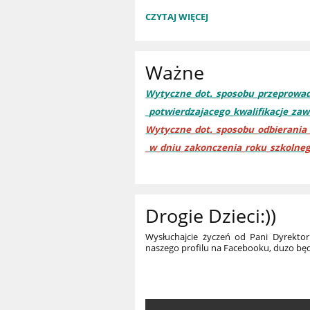
NASZ
CZYTAJ WIĘCEJ
PATRON:
Ważne
Wytyczne_dot._sposobu_przeprowa
_potwierdzajacego_kwalifikacje_za
Wytyczne_dot._sposobu_odbierania
_w_dniu_zakonczenia_roku_szkolne
Drogie Dzieci:))
Wysłuchajcie życzeń od Pani Dyrektor
naszego profilu na Facebooku, duzo będz