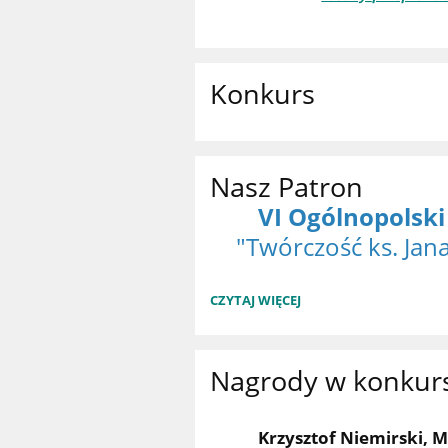
Konkurs
Nasz Patron
VI Ogólnopolski
"Twórczość ks. Ja
NASZ
CZYTAJ WIĘCEJ
PATRON:
Nagrody w konkur
Krzysztof Niemirski, M