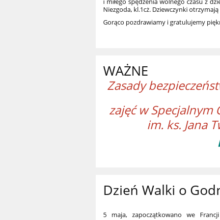
i miłego spędzenia wolnego czasu z dzie
Niezgoda, kl.1cż. Dziewczynki otrzyma
Gorąco pozdrawiamy i gratulujemy pięk
WAŻNE
Zasady bezpieczeńs
zajęć w Specjalnym
im. ks. Jana
Dzień Walki o Go
5 maja, zapoczątkowano we Francj