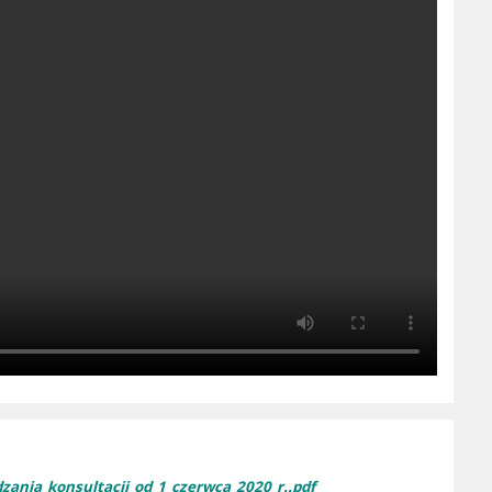
ania_konsultacji_od_1_czerwca_2020_r..pdf