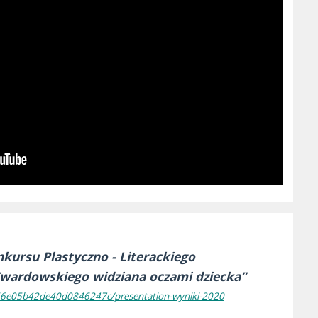
kursu Plastyczno - Literackiego
Twardowskiego widziana oczami dziecka”
ee66e05b42de40d0846247c/presentation-wyniki-2020