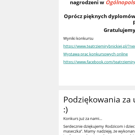
nagrodzeni w
Ogólnopols
Oprócz pięknych dyplomów n
Gratulujemy
Wyniki konkursu
https://www.teatrziemirybnickiej.pl/?n
Wystawa prac konkursowych online
https://www.facebook.com/teatrziemiry
Podziękowania za 
:)
Konkurs już za nami…
Serdecznie dziękujemy Rodzicom i dzie
maseczka”. Mamy nadzieję, że wykonan