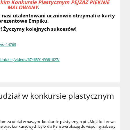
kim Konkursie Plastycznym PEJZAŻ PIĘKNIE
MALOWANY
.
asi utalentowani uczniowie otrzymali e-karty
prezentowe Empiku.
! Życzymy kolejnych sukcesów!
ews=14763
bnickiej/videos/674639149981827/
udział w konkursie plastycznym
ciom za udział w naszym konkursie plastycznym pt. „Moja kolorowa
ie prac konkursowych było dla Państwa okazją do wspólnej zabawy