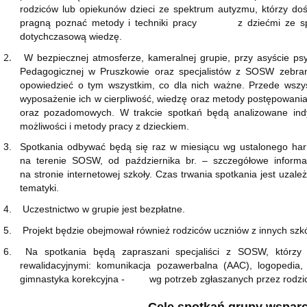
rodziców lub opiekunów dzieci ze spektrum autyzmu, którzy doświ
pragną poznać metody i techniki pracy z dziećmi ze spe
dotychczasową wiedzę.
2.
W bezpiecznej atmosferze, kameralnej grupie, przy asyście ps
Pedagogicznej w Pruszkowie oraz specjalistów z SOSW zebran
opowiedzieć o tym wszystkim, co dla nich ważne. Przede wszy
wyposażenie ich w cierpliwość, wiedzę oraz metody postępowani
oraz pozadomowych.
W trakcie spotkań będą analizowane in
możliwości i metody pracy z dzieckiem.
3.
Spotkania odbywać będą się raz w miesiącu wg ustalonego har
na terenie SOSW, od października br. – szczegółowe inform
na stronie internetowej szkoły. Czas trwania spotkania jest uzale
tematyki.
4.
Uczestnictwo w grupie jest bezpłatne.
5.
Projekt będzie obejmował również rodziców uczniów z innych szkó
6.
Na spotkania będą zapraszani specjaliści z SOSW, którzy 
rewalidacyjnymi: komunikacja pozawerbalna (AAC), logopedia, i
gimnastyka korekcyjna - wg potrzeb zgłaszanych przez rodzi