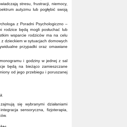
adczają stresu, frustracji, niemocy,
ktrum autyzmu lub pogłębić swoją
ychologa z Poradni Psychologiczno –
i rodzice będą mogli posłuchać lub
stkim wsparcie rodziców ma na celu
a z dzieckiem w sytuacjach domowych
dywidualne przypadki oraz omawiane
monogramu i godziny w jednej z sal
acje będą na bieżąco zamieszczane
żniony od jego przebiegu i poruszanej
ł.
zajmują się wybranymi działaniami
ntegracja sensoryczna, fizjoterapia,
ców.