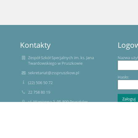
Kontakty
Logo
Zespół Szkół Specjalnych im. ks. Jana
Nazwa uży
Twardowskiego w Pruszkowie
sekretariat@zsspruszkow.pl
Hasło:
(22) 506 50 72
22 758 80 19
ul. Wapienna 2, 05-800 Pruszków
05-800 Pruszków
Zapomniałe
Poland
E- doręczenia
AE:PL-31649-22398-JWTGR-27