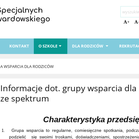
Specjalnych
Twardowskiego
+
I
KONTAKT
O SZKOLE
DLA RODZICÓW
REKRUTA
A WSPARCIA DLA RODZICÓW
Informacje dot. grupy wsparcia dla
ze spektrum
Charakterystyka przedsię
Grupa wsparcia
to regularne, comiesięczne spotkania, podc
1.
podzielić się swoimi troskami, doświadczeniami, spostrzeżeni