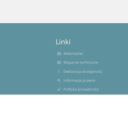
Linki
Webmaster
Wsparcie techniczne
Deklaracja dostępności
Informacje prawne
Polityka prywatności
Metryczka
Mapa strony
O nas
Kontakt