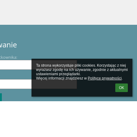
wanie
tkownika:
Ta strona wykorzystuje pliki cookies. Korzystając z niej 
wyrażasz zgodę na ich używanie, zgodnie z aktualnymi 
ustawieniami przeglądarki.

Więcej informacji znajdziesz w 
Polityce prywatności
.
OK
m loginu lub hasła