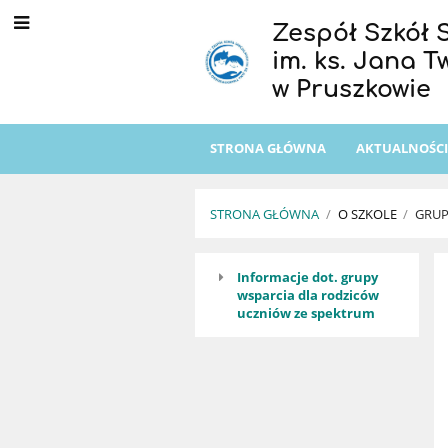
Zespół Szkół 
im. ks. Jana 
w Pruszkowie
STRONA GŁÓWNA
AKTUALNOŚC
STRONA GŁÓWNA
/
O SZKOLE
/
GRUP
Grupa
Informacje dot. grupy
wsparcia dla rodziców
wsparcia
uczniów ze spektrum
dla
rodziców