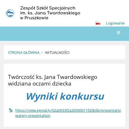
Zespół Szkół Specjalnych
im. ks. Jana Twardowskiego
w Pruszkowie
Logowanie
STRONA GŁÓWNA
/
AKTUALNOŚCI
Aktualności
Twórczość ks. Jana Twardowskiego
widziana oczami dziecka
Wyniki konkursu
https://view.genial.ly/62a0933f2a26500011fd3b6b/presentation-
watery-presentation