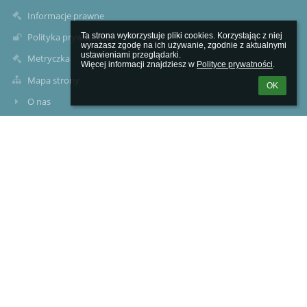
Informacje prawne
Ta strona wykorzystuje pliki cookies. Korzystając z niej 
Polityka prywatności
wyrażasz zgodę na ich używanie, zgodnie z aktualnymi 
ustawieniami przeglądarki.

Metryczka
Więcej informacji znajdziesz w 
Polityce prywatności
.
Mapa strony
OK
O nas
Kontakt
Aktualności
Kontakty
Zespół Szkół Specjalnych im. ks. Jana Twardowskiego w
Pruszkowie
sekretariat@zsspruszkow.pl
(22) 506 50 72
22 758 80 19
ul. Wapienna 2, 05-800 Pruszków